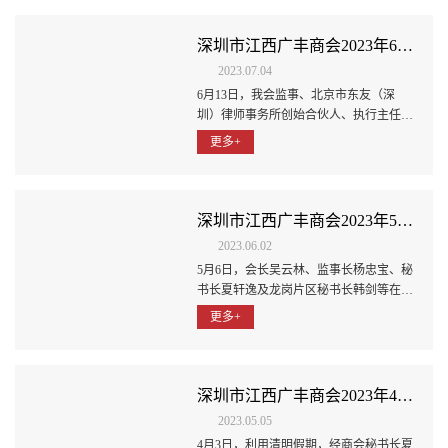
深圳市江西广丰商会2023年6月份简报
2023.07.04
6月13日，我会监事、北京市东友（深
圳）律师事务所创始合伙人、执行主任付
强及其团队在商会会议室为大家带来一场
更多+
“香港身份好处及申请途径流程解读”主题
沙龙活动，赛道规划、专业解读，线上
（抖音直播）线下同步进行，近20人亲临
现场学习。
深圳市江西广丰商会2023年5月份简报
2023.06.02
5月6日，会长吴云林、监事长杨忠宝、秘
书长夏轩逸及龙岗片区秘书长韩剑等在商
会会议室召开建设装饰工程分会筹备讨论
更多+
会，商讨分会成立的各项细节工作。
深圳市江西广丰商会2023年4月份简报
2023.05.05
4月3日，利用清明假期，经商会秘书长夏