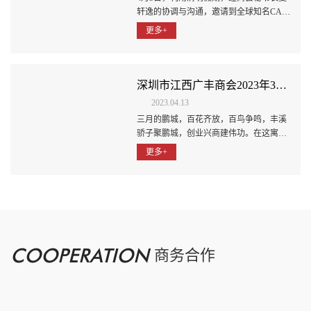
轩逸的协调与沟通，邀请到全球知名CAD
首席科学家叶修梓博士回母校广丰中学讲
更多+
学分享、传授科学前沿技术、传经送宝，
激励学子成材。讲学在学校多媒体教室进
行，逾200位优秀高二、高三学子参加。
深圳市江西广丰商会2023年3月份简报
2023.04.13
三月的鹏城，百花齐放，百鸟争鸣，丰溪
骄子聚鹏城，创业兴商建伟功。在这寓意
着美好与希望的阳春三月，深圳市江西广
更多+
丰商会圆满召开第三届第一次会员大会、
第三届理事会/监事会就职典礼暨大湾区饶
商电子信息产业会员大会，同时承办上饶
市广丰区（深圳）双招双引推介会，深圳
市云联地产有限公司董事长吴云林成功当
选为新一届理事会会长。
COOPERATION
商务合作