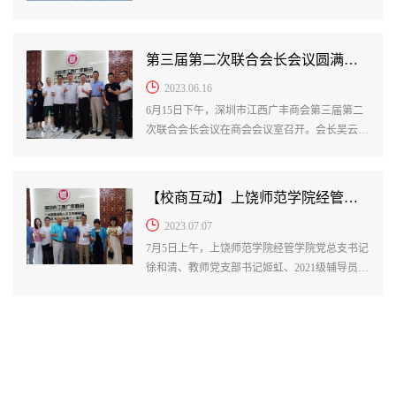
会建设装饰工程行业会员近40人齐聚一堂，举办
建设装饰工程分会成立大会，会议由秘书长夏轩
逸主持。
第三届第二次联合会长会议圆满召开
2023.06.16
6月15日下午，深圳市江西广丰商会第三届第二
次联合会长会议在商会会议室召开。会长吴云
林、第一执行会长毛志刚，联合会长张庆红、林
谋渐、黄春丽、陈燕青、姜绪君，秘书长夏轩逸
参加了此次会议。会议由会长吴云林主持。
【校商互动】上饶师范学院经管学院徐和清党总支书记一行莅临商会交流指导
2023.07.07
7月5日上午，上饶师范学院经管学院党总支书记
徐和清、教师党支部书记姬虹、2021级辅导员陈
方浚、2020级班主任徐嘉蔚一行莅临商会交流座
谈，深圳市江西广丰商会会长吴云林予以热情接
待，监事付强、会员郑小咪、周璐等参与座谈。